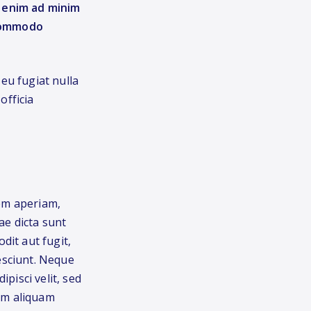
t enim ad minim
 commodo
 eu fugiat nulla
officia
em aperiam,
ae dicta sunt
dit aut fugit,
esciunt. Neque
pisci velit, sed
am aliquam