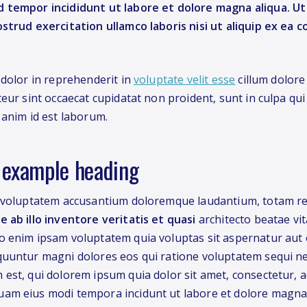
 tempor incididunt ut labore et dolore magna aliqua. U
ostrud exercitation ullamco laboris nisi ut aliquip ex ea
 dolor in reprehenderit in
voluptate velit esse
cillum dolore
eur sint occaecat cupidatat non proident, sunt in culpa qui 
 anim id est laborum.
n example heading
t voluptatem accusantium doloremque laudantium, totam r
 ab illo inventore veritatis et quasi
architecto beatae vit
 enim ipsam voluptatem quia voluptas sit aspernatur aut o
quuntur magni dolores eos qui ratione voluptatem sequi n
est, qui dolorem ipsum quia dolor sit amet, consectetur, adi
am eius modi tempora incidunt ut labore et dolore magn