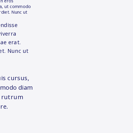
in eros
lla, ut commodo
rdiet. Nunc ut
endisse
viverra
ae erat.
et. Nunc ut
is cursus,
ommodo diam
d rutrum
re.