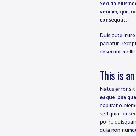
Sed do eiusmod
veniam, quis n
consequat.
Duis aute irure
pariatur. Except
deserunt mollit
This is a
Natus error si
eaque ipsa quae
explicabo. Nemo
sed quia conse
porro quisquam 
quia non numqu