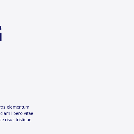
G
 eros elementum
diam libero vitae
e risus tristique