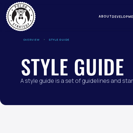
ABOUT
DEVELOPME
OVERVIEW
STYLE GUIDE
STYLE GUIDE
A style guide is a set of guidelines and st