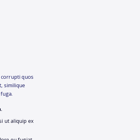
 corrupti quos
, similique
 fuga.
.
i ut aliquip ex
lore eu fugiat