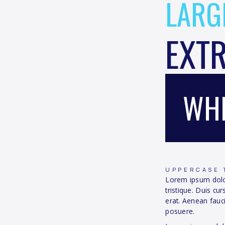
LARG
EXT
WHI
UPPERCASE 
Lorem ipsum dolor
tristique. Duis cu
erat. Aenean fauci
posuere.