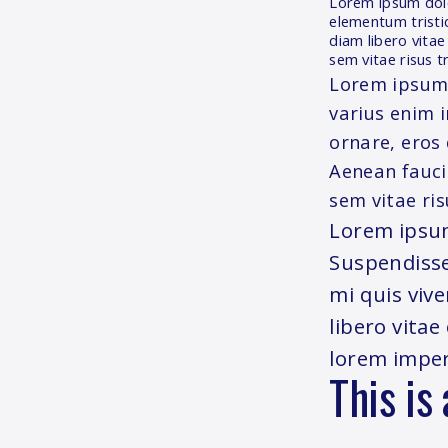
Lorem ipsum dolor
elementum tristi
diam libero vitae
sem vitae risus t
Lorem ipsum 
varius enim i
ornare, eros
Aenean fauci
sem vitae ris
Lorem ipsum
Suspendisse
mi quis viv
libero vita
lorem imper
This is