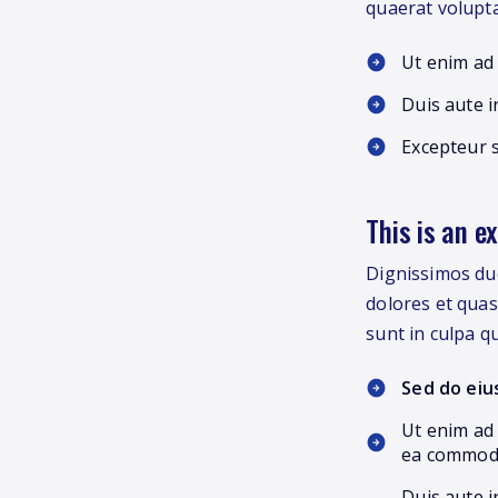
quaerat volupt
Ut enim ad 
Duis aute i
Excepteur s
This is an e
Dignissimos duc
dolores et quas
sunt in culpa qu
Sed do eiu
Ut enim ad 
ea commod
Duis aute i