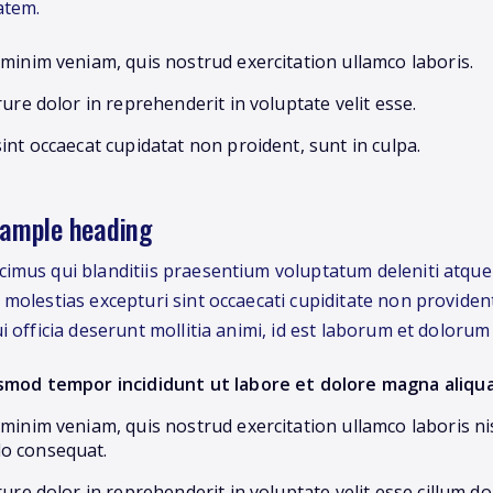
atem.
minim veniam, quis nostrud exercitation ullamco laboris.
rure dolor in reprehenderit in voluptate velit esse.
int occaecat cupidatat non proident, sunt in culpa.
xample heading
imus qui blanditiis praesentium voluptatum deleniti atque
 molestias excepturi sint occaecati cupiditate non provident
i officia deserunt mollitia animi, id est laborum et dolorum
smod tempor incididunt ut labore et dolore magna aliqua
minim veniam, quis nostrud exercitation ullamco laboris nis
o consequat.
rure dolor in reprehenderit in voluptate velit esse cillum do